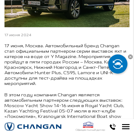
17 июня 2024
17 июня, Москва. Автомобильный бренд Changan
стал официальным партнером серии выставок яхт и
катеров на воде от Y Magazine. Мероприятия
пройдут в пяти городах России – Москва, Казань,
Красноярск, Нижний Новгород и Санкт-Петербург.
Автомобили Hunter Plus, CS95, Lamore и UNI-K
доступны для тест-драйва на площадках
мероприятий.
В этом году компания Changan является
автомобильным партнером следующих выставок:
Moscow Yacht Show 14-16 июня в Royal Yacht Club,
Kazan Yachting Festival 05-07 июля в яхт-клубе
«Локомотив», Krasnoyarsk International Boat show
23-25 августа, International Boat Show 30-31 августа
в Нижнем Новгороде и St. Petersburg International
Официальный дилер
Boat Show 06-08 сентября в Royal Park яхт-клубе