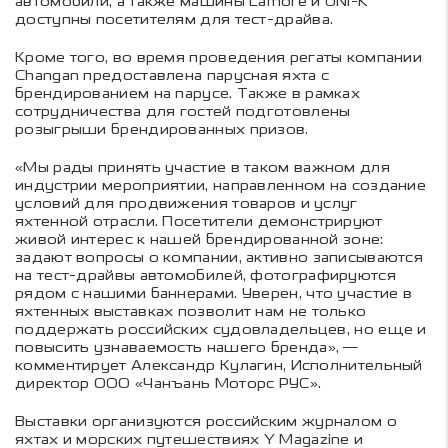
автомобили, а также машины Lamore и UNI-K
доступны посетителям для тест-драйва.
Кроме того, во время проведения регаты компании
Changan предоставлена парусная яхта с
брендированием на парусе. Также в рамках
сотрудничества для гостей подготовлены
розыгрыши брендированных призов.
«Мы рады принять участие в таком важном для
индустрии мероприятии, направленном на создание
условий для продвижения товаров и услуг
яхтенной отрасли. Посетители демонстрируют
живой интерес к нашей брендированной зоне:
задают вопросы о компании, активно записываются
на тест-драйвы автомобилей, фотографируются
рядом с нашими баннерами. Уверен, что участие в
яхтенных выставках позволит нам не только
поддержать российских судовладельцев, но еще и
повысить узнаваемость нашего бренда», —
комментирует Александр Кулагин, Исполнительный
директор ООО «Чанъань Моторс РУС».
Выставки организуются российским журналом о
яхтах и морских путешествиях Y Magazine и