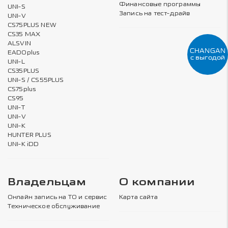
Финансовые программы
UNI-S
Запись на тест-драйв
UNI-V
CS75PLUS NEW
CS35 MAX
ALSVIN
CHANGAN
EADOplus
с выгодой
UNI-L
CS35PLUS
UNI-S / CS55PLUS
CS75plus
CS95
UNI-T
UNI-V
UNI-K
HUNTER PLUS
UNI-K iDD
Владельцам
О компании
Онлайн запись на ТО и сервис
Карта сайта
Техническое обслуживание