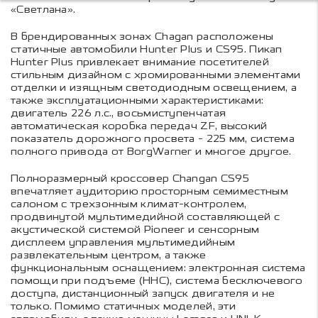
«Светлана».
В брендированных зонах Chagan расположены
статичные автомобили Hunter Plus и CS95. Пикап
Hunter Plus привлекает внимание посетителей
стильным дизайном с хромированными элементами
отделки и изящным светодиодным освещением, а
также эксплуатационными характеристиками:
двигатель 226 л.с., восьмиступенчатая
автоматическая коробка передач ZF, высокий
показатель дорожного просвета - 225 мм, система
полного привода от BorgWarner и многое другое.
Полноразмерный кроссовер Changan CS95
впечатляет аудиторию просторным семиместным
салоном с трехзонным климат-контролем,
продвинутой мультимедийной составляющей с
акустической системой Pioneer и сенсорным
дисплеем управления мультимедийным
развлекательным центром, а также
функциональным оснащением: электронная система
помощи при подъеме (HHC), система бесключевого
доступа, дистанционный запуск двигателя и не
только. Помимо статичных моделей, эти