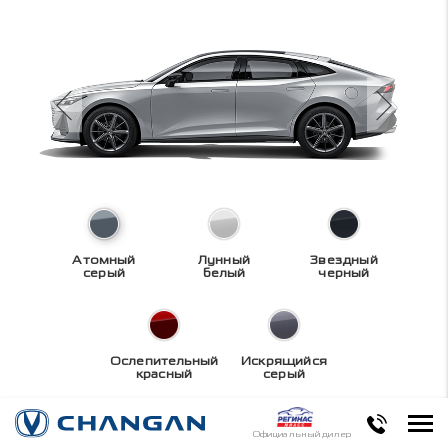
Атомный
Лунный
Звездный
серый
белый
черный
Ослепительный
Искрящийся
красный
серый
Технические
Официальный дилер