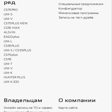
ряд
Специальные предложения
Конфигуратор
CS75PRO
Финансовые программы
UNI-S
Запись на тест-драйв
UNI-V
CS75PLUS NEW
CS35 MAX
ALSVIN
EADOplus
UNI-L
CS35PLUS
UNI-S / CS55PLUS
CS75plus
CS95
UNI-T
UNI-V
UNI-K
HUNTER PLUS
UNI-K iDD
Владельцам
О компании
Онлайн запись на ТО и сервис
Карта сайта