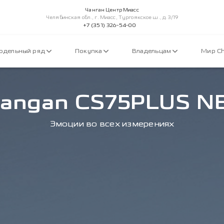
Чанган Центр Миасс
Челябинская обл., г. Миасс, Тургоякское ш., д. 3/19
+7 (351) 326-54-00
одельный ряд
Покупка
Владельцам
Мир C
angan CS75PLUS 
Эмоции во всех измерениях