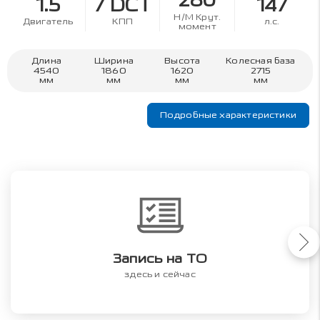
280
1.5
7 DCT
147
Н/М Крут.
Двигатель
КПП
л.с.
момент
Длина
Ширина
Высота
Колесная база
4540
1860
1620
2715
мм
мм
мм
мм
Подробные характеристики
Запись на ТО
здесь и сейчас