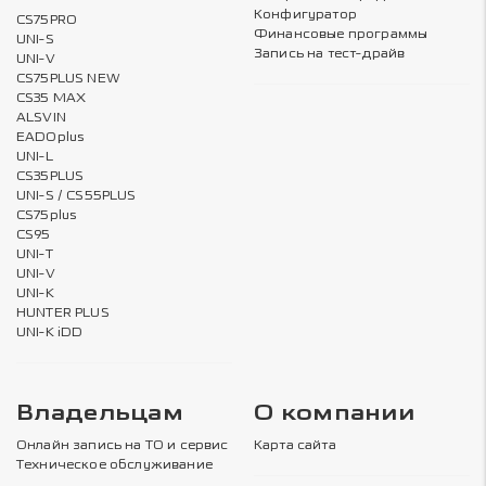
Конфигуратор
CS75PRO
Финансовые программы
UNI-S
Запись на тест-драйв
UNI-V
CS75PLUS NEW
CS35 MAX
ALSVIN
EADOplus
UNI-L
CS35PLUS
UNI-S / CS55PLUS
CS75plus
CS95
UNI-T
UNI-V
UNI-K
HUNTER PLUS
UNI-K iDD
Владельцам
О компании
Онлайн запись на ТО и сервис
Карта сайта
Техническое обслуживание