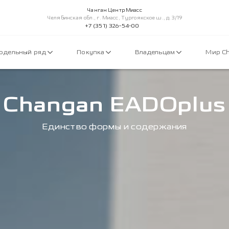
Чанган Центр Миасс
Челябинская обл., г. Миасс, Тургоякское ш., д. 3/19
+7 (351) 326-54-00
одельный ряд
Покупка
Владельцам
Мир C
Changan EADOplus
Единство формы и содержания