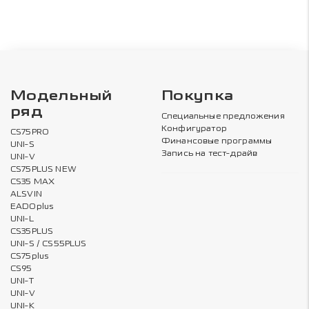
Модельный
Покупка
ряд
Специальные предложения
Конфигуратор
CS75PRO
Финансовые программы
UNI-S
Запись на тест-драйв
UNI-V
CS75PLUS NEW
CS35 MAX
ALSVIN
EADOplus
UNI-L
CS35PLUS
UNI-S / CS55PLUS
CS75plus
CS95
UNI-T
UNI-V
UNI-K