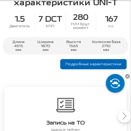
характеристики
UNI-T
280
1.5
7 DCT
167
Н/М Крут.
Двигатель
КПП
л.с.
момент
Длина
Ширина
Высота
Колесная база
4515
1870
1565
2710
мм
мм
мм
мм
Подробные характеристики
Запись на ТО
здесь и сейчас